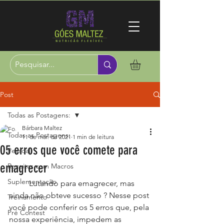
Post
Todas as Postagens:
Bárbara Maltez
Todas as Postagens:
11 de mar. de 2021
1 min de leitura
05 erros que você comete para
Pessoal
emagrecer
Receitas com Macros
Suplementação
	Lutando para emagrecer, mas 
ainda não obteve sucesso ? Nesse post 
Treinamento
você pode conferir os 5 erros que, pela 
Pré Contest
nossa experiência, impedem as 