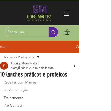
Post
Todas as Postagens:
Rodrigo Goes Maltez
Todas as Postagens:
6 de jul. de 2022
1 min de leitura
10 lanches práticos e proteicos
Pessoal
Receitas com Macros
Suplementação
Treinamento
Pré Contest