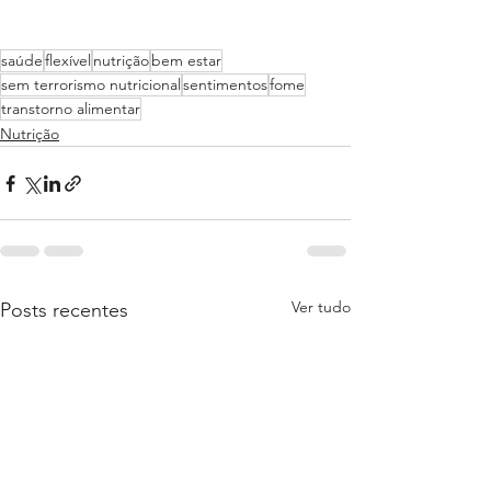
saúde
flexível
nutrição
bem estar
sem terrorismo nutricional
sentimentos
fome
transtorno alimentar
Nutrição
Ver tudo
Posts recentes