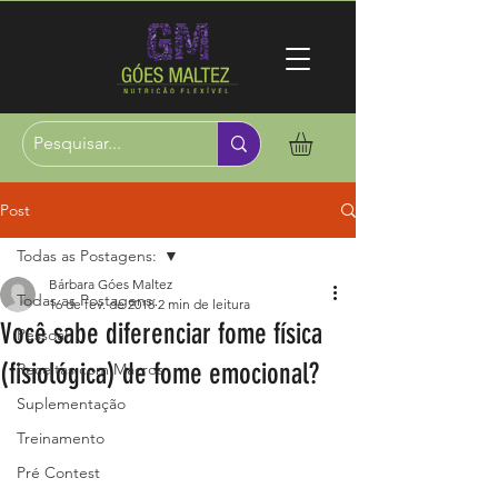
Post
Todas as Postagens:
Bárbara Góes Maltez
Todas as Postagens:
16 de fev. de 2018
2 min de leitura
Você sabe diferenciar fome física
Pessoal
(fisiológica) de fome emocional?
Receitas com Macros
Suplementação
Treinamento
Pré Contest