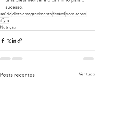
sucesso.
saúde
dieta
emagrecimento
flexível
bom senso
iffym
Nutrição
Ver tudo
Posts recentes