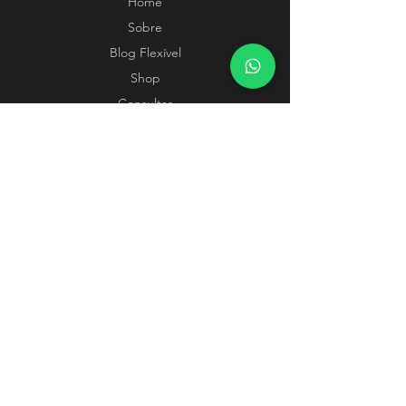
Home
Sobre
Blog Flexível
Shop
Consultas
Contato
POLÍTICAS
Termos e Condições
Métodos de Pagamento
SIGA-NOS
Instagram