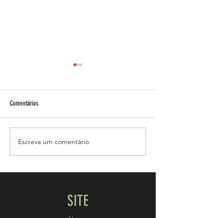
Comentários
Esteroides e acne!
Escreva um comentário
Como vive uma mulher
Bodybuilder?
SITE