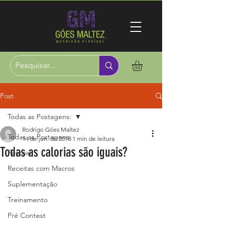
Post
Todas as Postagens:
Rodrigo Góes Maltez
Todas as Postagens:
14 de jun. de 2018
1 min de leitura
Todas as calorias são iguais?
Pessoal
Receitas com Macros
Suplementação
Treinamento
Pré Contest