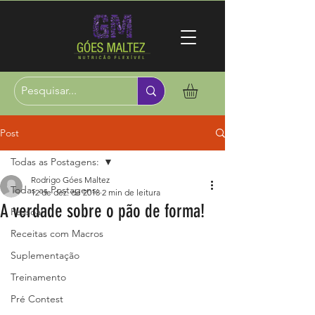
Post
Todas as Postagens:
Rodrigo Góes Maltez
Todas as Postagens:
12 de dez. de 2018
2 min de leitura
A verdade sobre o pão de forma!
Pessoal
Receitas com Macros
Suplementação
Treinamento
Pré Contest