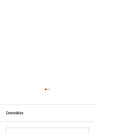
Comentários
Esteroides e acne!