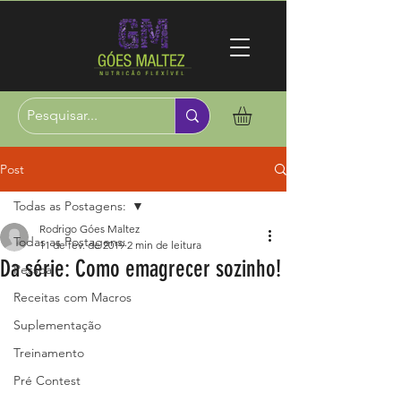
Post
Todas as Postagens:
Rodrigo Góes Maltez
Todas as Postagens:
11 de fev. de 2019
2 min de leitura
Da série: Como emagrecer sozinho!
Pessoal
Receitas com Macros
Suplementação
Treinamento
Pré Contest