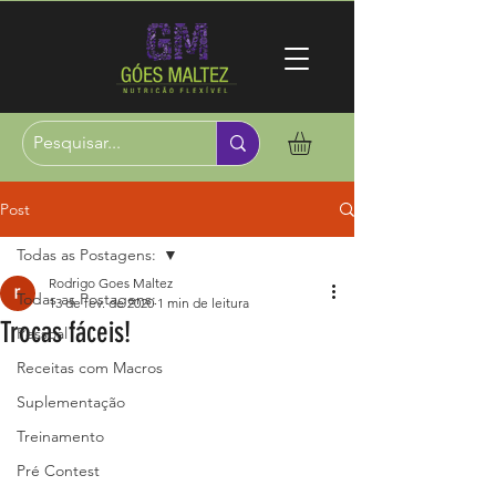
Post
Todas as Postagens:
Rodrigo Goes Maltez
Todas as Postagens:
13 de fev. de 2020
1 min de leitura
Trocas fáceis!
Pessoal
Receitas com Macros
Suplementação
Treinamento
Pré Contest