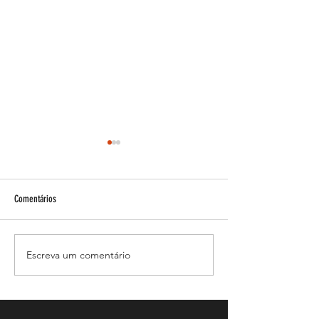
Comentários
Esteroides e acne!
Escreva um comentário
Como vive uma mulher
Bodybuilder?