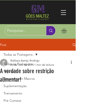
Post
Todas as Postagens:
Bárbara &amp; Rodrigo
Todas as Postagens:
25 de nov. de 2019
1 min de leitura
A verdade sobre restrição
Pessoal
alimentar!
Receitas com Macros
Suplementação
Treinamento
Pré Contest