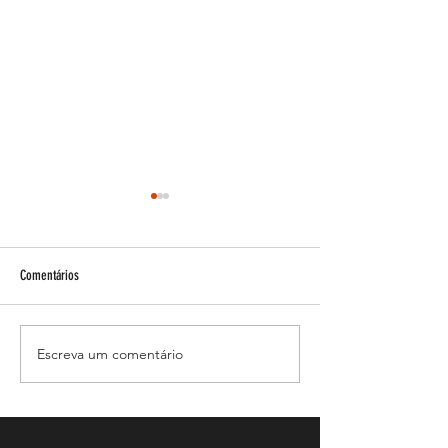
Comentários
Esteroides e acne!
Escreva um comentário
Como vive uma mulher
Bodybuilder?