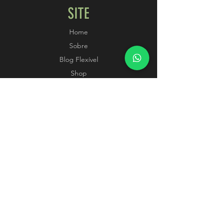
SITE
Home
Sobre
Blog Flexível
Shop
Consultas
Contato
POLÍTICAS
Termos e Condições
Métodos de Pagamento
SIGA-NOS