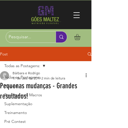
Post
Todas as Postagens:
Bárbara e Rodrigo
Todas as Postagens:
17 de dez. de 2019
2 min de leitura
Pequenas mudanças - Grandes
Pessoal
resultados!
Receitas com Macros
Suplementação
Treinamento
Pré Contest