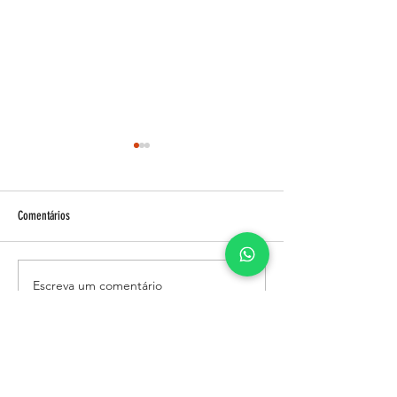
Comentários
Esteroides e acne!
Escreva um comentário
Como vive uma mulher
Bodybuilder?
SITE