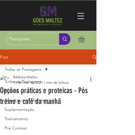
Post
Todas as Postagens:
Bárbara Maltez
Todas as Postagens:
13 de mai. de 2021
1 min de leitura
Opções práticas e proteicas - Pós
Pessoal
treino e café da manhã
Receitas com Macros
Suplementação
Treinamento
Pré Contest