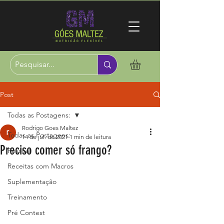
Post
Todas as Postagens:
Rodrigo Goes Maltez
Todas as Postagens:
14 de jul. de 2021
1 min de leitura
Preciso comer só frango?
Pessoal
Receitas com Macros
Suplementação
Treinamento
Pré Contest