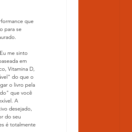
o para se 
aurado.
 Eu me sinto 
 baseada em 
co, Vitamina D, 
ável" do que o 
r o livro pela 
ido" que você 
xível. A 
ivo desejado, 
or do seu 
es é totalmente 