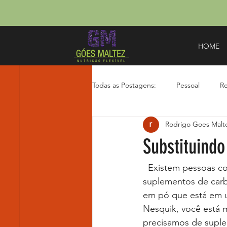
HOME
Todas as Postagens:
Pessoal
Re
Rodrigo Goes Malt
Youtube
Substituind
  Existem pessoas com dificuldade para ganhar peso, nesse caso a utilização de 
suplementos de carbo
em pó que está em 
Nesquik, você está 
precisamos de suple