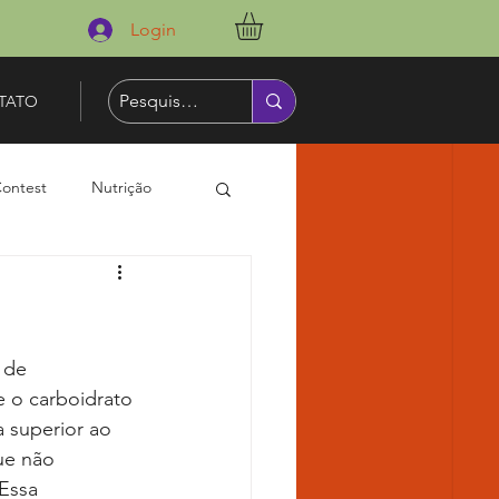
Login
TATO
Contest
Nutrição
 o carboidrato 
superior ao 
ue não 
Essa 