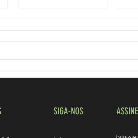
Esteroides e acne!
Como v
S
SIGA-NOS
ASSIN
Insira o s