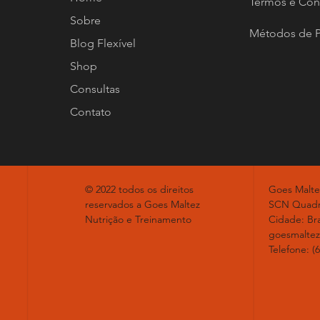
Termos e Con
Sobre
Métodos de 
Blog Flexível
Shop
Consultas
Contato
© 2022 todos os direitos
Goes Malte
reservados a Goes Maltez
SCN Quadr
Nutrição e Treinamento
Cidade: Bra
goesmalte
Telefone: (