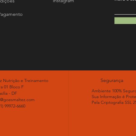
Instagram
dições
Pagamento
Segurança
z Nutrição e Treinamento
a 01 Bloco F
Ambiente 100% Seguro
sília - DF
Sua Informação é Prot
z@goesmaltez.com
Pela Criptografia SSL 2
61) 99972-6660