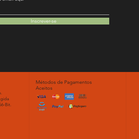
Inscrever-se
Métodos de Pagamentos
Aceitos
.
egida
56-Bit.