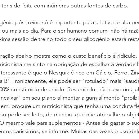
er sido feita com inúmeras outras fontes de carbo.
 ou mais ao dia. Para o ser humano comum, não há razã
xima sessão de treino todo o seu glicogênio estará rest
ustração abaixo mostra como o custo benefício é ridículo.
icionista me sinto na obrigação de espalhar a verdade
interessante é que o Nesquik é rico em Cálcio, Ferro, Zin
a B1. Ironicamente, ele pode ser "rotulado" mais "saud
00% constituído de amido. Resumindo: não devemos julga
encaixar" em seu plano alimentar algum alimento "proib
em, procure um nutricionista que tenha uma conduta fle
so pode ser feito, de maneira que não atrapalhe o objet
 O mesmo vale para suplementos - Antes de gastar o su
tos caríssimos, se informe. Muitas das vezes o uso del