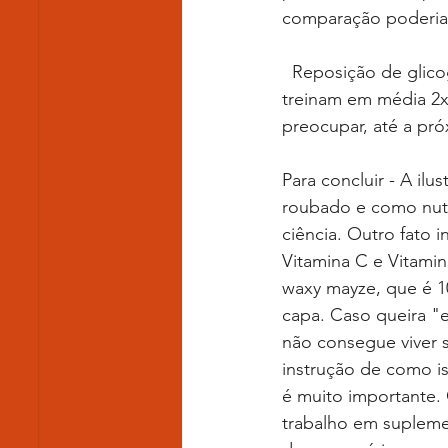
comparação poderia t
  Reposição de glicogênio pós treino só é importante para atletas de alta performance que 
treinam em média 2x
preocupar, até a pró
Para concluir - A il
roubado e como nutr
ciência. Outro fato 
Vitamina C e Vitamin
waxy mayze, que é 1
capa. Caso queira "
não consegue viver s
instrução de como is
é muito importante.
trabalho em suplemen