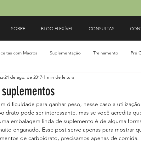
SOBRE
BLOG FLEXÍVEL
CONSULTAS
CON
ceitas com Macros
Suplementação
Treinamento
Pré 
ez
24 de ago. de 2017
1 min de leitura
o suplementos
idrato pode ser interessante, mas se você acredita que
uma embalagem linda de suplemento é de alguma forma 
muito enganado. Esse post serve apenas para mostrar q
mentos de carboidrato, precisamos apenas de comida. 