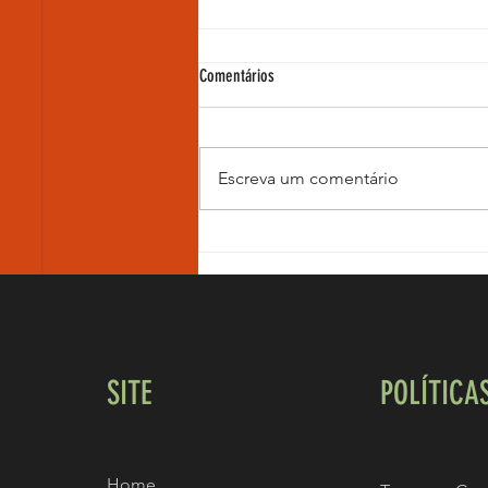
Comentários
Escreva um comentário
A triste história do influenciador ZYZZ!
SITE
POLÍTICA
Home