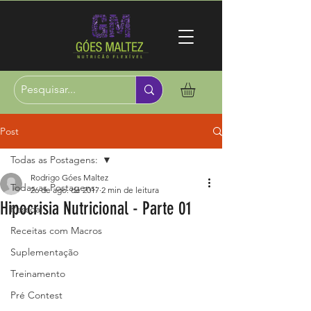
Post
Todas as Postagens:
Rodrigo Góes Maltez
Todas as Postagens:
26 de ago. de 2017
2 min de leitura
Hipocrisia Nutricional - Parte 01
Pessoal
Receitas com Macros
Suplementação
Treinamento
Pré Contest