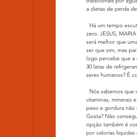
tradicionais por águ
a dietas de perda de
  Há um tempo escutei que era melhor consumir refrigerante normal do que uma bebida 
zero. JESUS, MARIA 
será melhor que uma
ser que sim, mas par
logo percebe que a 
30 latas de refrige
seres humanos? É c
  Nós sabemos que o suco de uva possui benefícios à saúde por ser um alimento rico em 
vitaminas, minerais 
peso e gordura não 
Gosta? Não consegue
opção também é consu
por calorias liquida