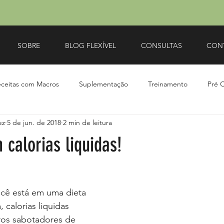
SOBRE
BLOG FLEXÍVEL
CONSULTAS
CON
ceitas com Macros
Suplementação
Treinamento
Pré 
ez
5 de jun. de 2018
2 min de leitura
calorias liquidas!
ocê está em uma dieta 
 calorias liquidas 
os sabotadores de 