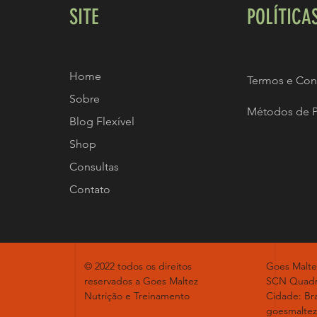
SITE
POLÍTICA
Home
Termos e Con
Sobre
Métodos de 
Blog Flexível
Shop
Consultas
Contato
© 2022 todos os direitos
Goes Malte
reservados a Goes Maltez
SCN Quadr
Nutrição e Treinamento
Cidade: Bra
goesmalte