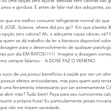
a ou uma opção zero açúcar. Bebidas zero calorias são g
 peso e gordura. E antes de falar mal dos adoçantes, po
E JOSÉ. Science, where did you go?  Em que planeta 3
 opção zero caloria? Ah, o adoçante causa câncer, né
a quem se dá trabalho de ler a literatura disponível sobr
dosagem para o desenvolvimento de qualquer patologia
rantes por dia EM RATOS!!!!!!  Imagine a dosagem corre
omo sempre falamos -  A DOSE FAZ O VENENO.  
e possuir efeitos antioxidantes, mas para quem está ten
é uma ferramenta interessante por ser extremamente 
 abrir mão? Tudo bem! Peça para seu nutricionista calc
mir a própria fruta! Eu particularmente jamais trocaria
s que não me trazem saciedade.