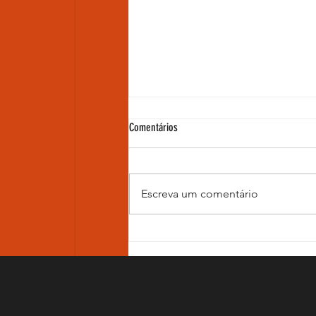
Comentários
Escreva um comentário
A triste história do influenciador ZYZZ!