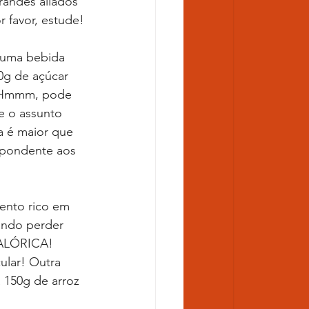
randes aliados 
r favor, estude!
0g de açúcar 
? Hmmm, pode 
e o assunto 
 é maior que 
spondente aos 
tando perder 
CALÓRICA! 
ular! Outra 
 150g de arroz 