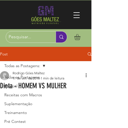
Post
Todas as Postagens:
Rodrigo Góes Maltez
Todas as Postagens:
17 de set. de 2018
1 min de leitura
Dieta - HOMEM VS MULHER
Pessoal
Receitas com Macros
Suplementação
Treinamento
Pré Contest