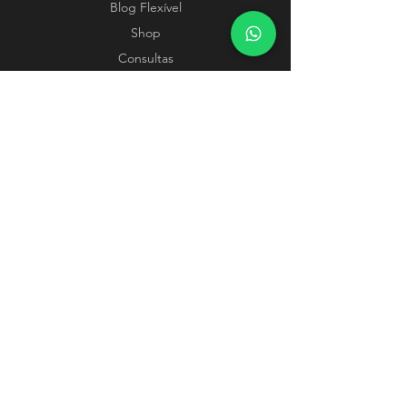
Blog Flexível
Shop
Consultas
Contato
POLÍTICAS
Termos e Condições
Métodos de Pagamento
SIGA-NOS
Instagram