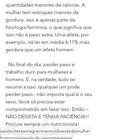
quantidades menores de calorias. A 
mulher tem estoques maiores de 
gordura, isso é apenas parte da 
fisiologia feminina, o que significa que 
isso não é peso extra. Uma atleta, por 
exemplo, irá ter em média 6-11% mais 
gordura que um atleta homem.
  No final do dia, perder peso é 
trabalho duro para mulheres e 
homens. E, na verdade, tudo se 
resume a isso: qualquer um pode 
perder peso - não importa qual é o seu 
sexo. Você só precisa estar 
comprometido em fazer isso. Então – 
NÃO DESISTA E TENHA PACIÊNCIA!! 
Procure sempre um nutricionista!
saúde
dieta
emagrecimento
obesidade
mulher
hormonios
perda de peso
emagrecer