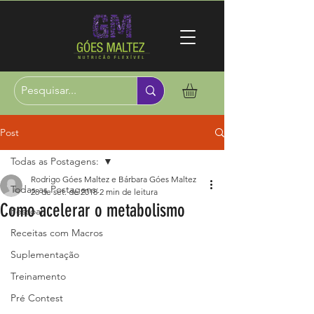
Post
Todas as Postagens:
Rodrigo Góes Maltez e Bárbara Góes Maltez
Todas as Postagens:
28 de set. de 2018
2 min de leitura
Como acelerar o metabolismo
Pessoal
Receitas com Macros
Suplementação
Treinamento
Pré Contest