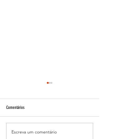
Comentários
Natural ou Fake natty?
Escreva um comentário
A triste história do influenciador