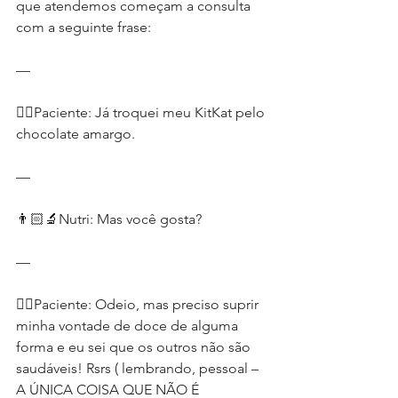
que atendemos começam a consulta 
com a seguinte frase:
—
🙇‍♀️Paciente: Já troquei meu KitKat pelo 
chocolate amargo.
—
👨🏻‍🔬Nutri: Mas você gosta?
—
🙇‍♀️Paciente: Odeio, mas preciso suprir 
minha vontade de doce de alguma 
forma e eu sei que os outros não são 
saudáveis! Rsrs ( lembrando, pessoal – 
A ÚNICA COISA QUE NÃO É 