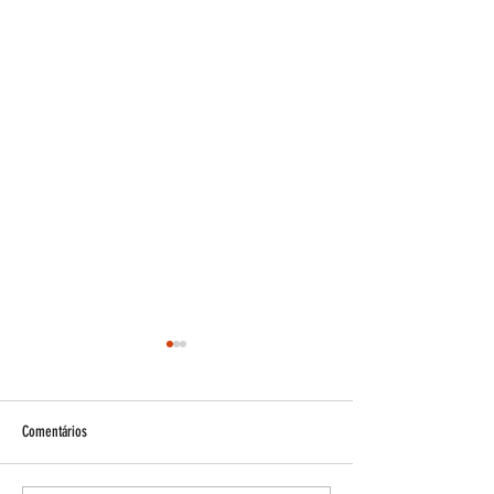
Comentários
Esteroides e acne!