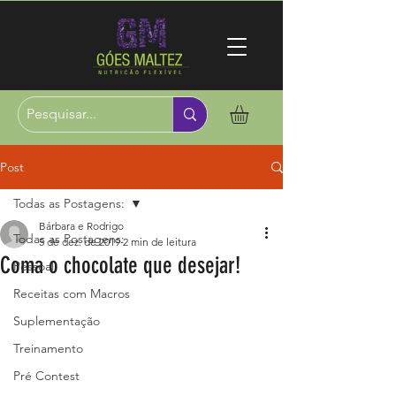
Post
Todas as Postagens:
Bárbara e Rodrigo
Todas as Postagens:
5 de dez. de 2019
2 min de leitura
Coma o chocolate que desejar!
Pessoal
Receitas com Macros
Suplementação
Treinamento
Pré Contest