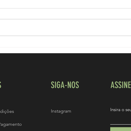
Esteroides e acne!
Como v
S
SIGA-NOS
ASSIN
Insira o s
Instagram
dições
Pagamento