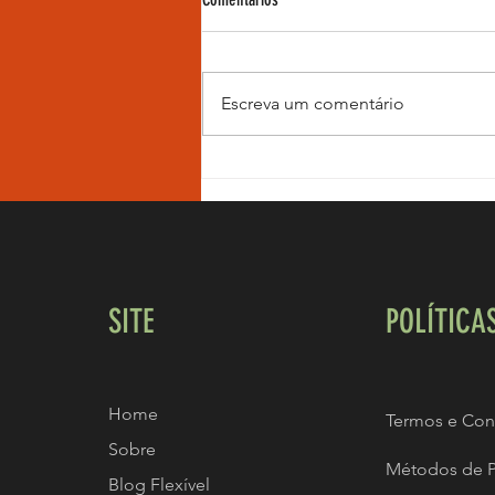
Escreva um comentário
A triste história do influenciador ZYZZ!
SITE
POLÍTICA
Home
Termos e Con
Sobre
Métodos de 
Blog Flexível