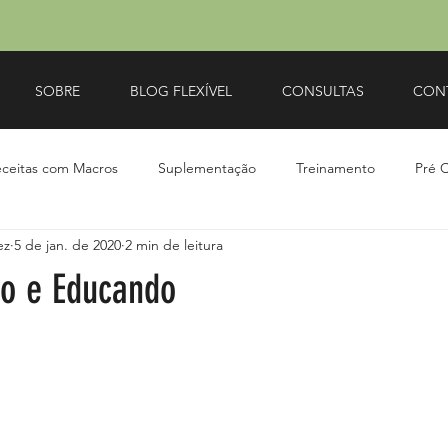
SOBRE
BLOG FLEXÍVEL
CONSULTAS
CON
ceitas com Macros
Suplementação
Treinamento
Pré 
ez
5 de jan. de 2020
2 min de leitura
do e Educando