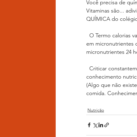
Você precisa de quím
Vitaminas são... ad
QUÍMICA do colégi
  O Termo calorias vazias deve ser usado com cuidado. Não é por que uma comida é pobre 
em micronutrientes q
micronutrientes 24 h
  Criticar constantemente grupos alimentares ou alimentos específicos, demonstra falta de 
conhecimento nutrici
(Algo que não existe
comida. Conheciment
Nutrição