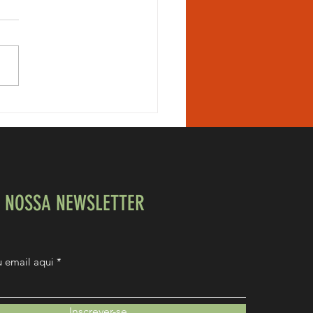
ive uma mulher Bodybuilder?
E NOSSA NEWSLETTER
eu email aqui
Inscrever-se