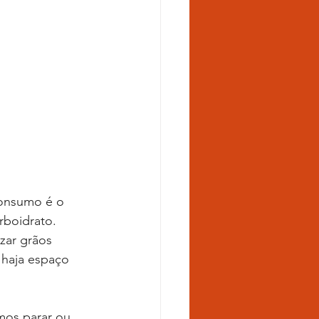
rboidrato. 
zar grãos 
o haja espaço 