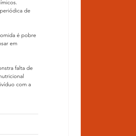
ímicos. 
periódica de 
nsar em 
utricional 
divíduo com a 