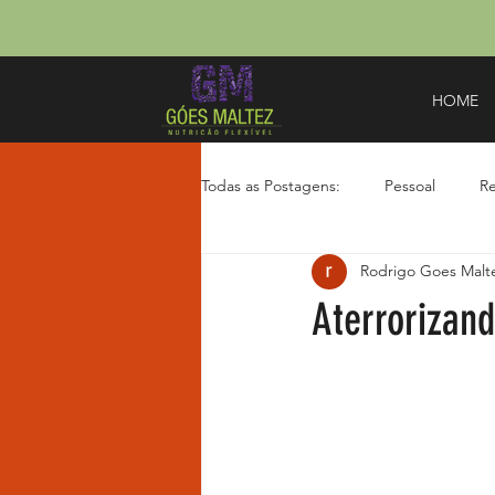
HOME
Todas as Postagens:
Pessoal
Re
Rodrigo Goes Malt
Youtube
Aterrorizan