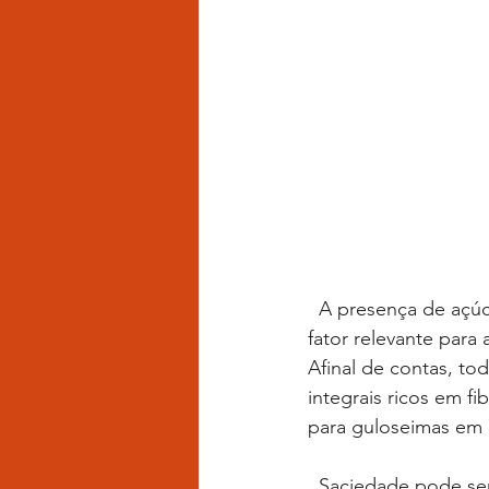
  A presença de açúcar não é um problema. A quantidade e frequência do consumo é o 
fator relevante para
Afinal de contas, to
integrais ricos em fi
para guloseimas em 
  Saciedade pode ser relativo. No fim das contas cabe a nós decidir se devemos parar ou 