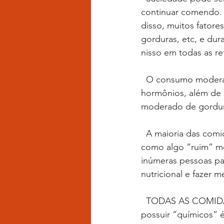
continuar comendo. A
disso, muitos fatores
gorduras, etc, e dur
nisso em todas as re
  O consumo moderado de gordura saturada é essencial para a metabolização de 
hormônios, além de 
moderado de gordur
  A maioria das comidas tem um certo nível de processamento. Temer e rotular alimentos 
como algo “ruim” mos
inúmeras pessoas pas
nutricional e fazer 
  TODAS AS COMIDAS TÊM QUIMÍCOS.  Dizer que não devemos comer alguma coisa por 
possuir “químicos” 